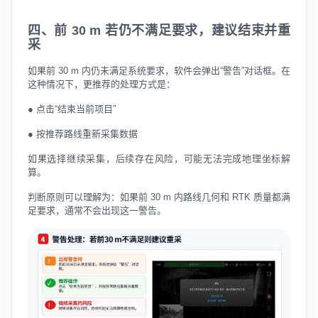
四、前 30 m 若仍不满足要求，建议结束并重
采
如果前 30 m 内仍未满足系统要求，软件会弹出“警告”对话框。在
这种情况下，更推荐的处理方式是：
● 点击“结束当前项目”
● 按推荐路线重新采集数据
如果选择继续采集，后续存在风险，可能无法完成地理坐标解
算。
判断原则可以理解为：如果前 30 m 内路线几何和 RTK 质量都满
足要求，通常不会出现这一警告。