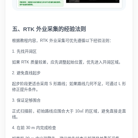
五、RTK 外业采集的经验法则
根据教程内容，RTK 外业采集可优先遵循以下经验法则：
1. 先找开阔区
如果 RTK 质量较差，应先调整起始位置，优先进入开阔区域。
2. 避免直线起步
起步阶段更适合采用 S 形路线；如果路线几何不足，可通过 L 形
修正提升条件。
3. 保证足够围合
正式扫描前，初始路线应围合大于 10㎡ 的区域，避免直接走直
线。
4. 在前 30 m 内完成检查