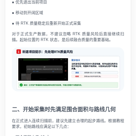
● 优先退出当前项目
● 移动到开阔区域
● 待 RTK 质量稳定后重新开始正式采集
对于正式生产数据，不建议忽略 RTK 质量风险后直接继续扫
描。起始位置的 RTK 状态，是后续融合质量的重要基础。
二、开始采集时先满足围合面积与路线几何
在正式进入连续扫描前，建议先建立合理的起步路线。根据教程
要求，初始路线应满足以下几点：