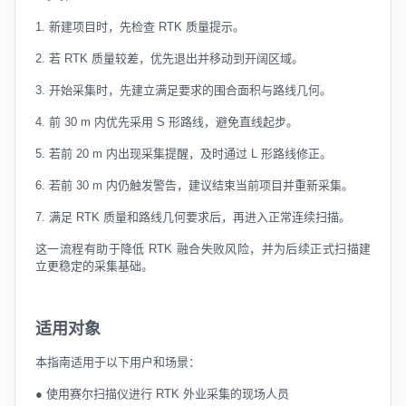
1. 新建项目时，先检查 RTK 质量提示。
2. 若 RTK 质量较差，优先退出并移动到开阔区域。
3. 开始采集时，先建立满足要求的围合面积与路线几何。
4. 前 30 m 内优先采用 S 形路线，避免直线起步。
5. 若前 20 m 内出现采集提醒，及时通过 L 形路线修正。
6. 若前 30 m 内仍触发警告，建议结束当前项目并重新采集。
7. 满足 RTK 质量和路线几何要求后，再进入正常连续扫描。
这一流程有助于降低 RTK 融合失败风险，并为后续正式扫描建
立更稳定的采集基础。
适用对象
本指南适用于以下用户和场景：
● 使用赛尔扫描仪进行 RTK 外业采集的现场人员